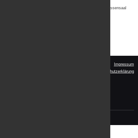
TERMIN
•
Di. 4. Juni 2024 | 15:30 – ca. 16:30, Vortrag im Sparkassensaal
Bad Ischl anschließend
• um von ca. 16:30 - 18:00 Spaziergang
• ab ca. 18:00 Ausklang im Kuchltheater
Zurück
Impressum
KLAR! BAD ISCHL - EBENSEE
Datenschutzerklärung
Pfarrgasse 11
4820 Bad Ischl
Tel: +43 (0)664 13 53 378
E-Mail:
klar.b.muellegger@gmail.com
(C) 2021
DI (FH) Jutta Laserer