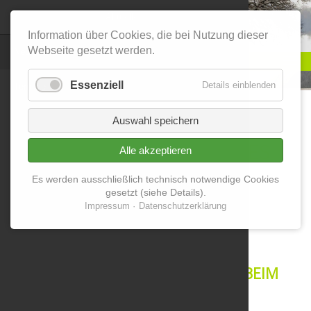
Menü
Aktuelles
Information über Cookies, die bei Nutzung dieser
Webseite gesetzt werden.
Neuigkeiten
Die Region 
Infomaterial
Essenziell
Details einblenden
Termine
Ziele
Podcasts
Auswahl speichern
hl - Ebensee
Maßnahme
ZI-ZA-ZAUBERBERG - DIE
UMWELTARENA DES JAHRES
Alle akzeptieren
Träger und 
Es werden ausschließlich technisch notwendige Cookies
25. September 2025
gesetzt (siehe Details).
Impressum
Datenschutzerklärung
GLEICH VIER STATIONEN BEIM
ZAUBERBERG
ERFOLGREICHE UMWELTARENA BEIM
ZAUBERBERG